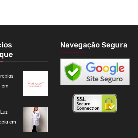
ios
Navegação Segura
que
rapias
s em
 Luz
apia em