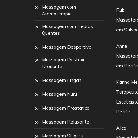
Massagem com
Rubi
Aromaterapia
Massoter
Massagem com Pedras
em Salva
Quentes
Anne
Massagem Desportiva
Massoter
Massagem Destoxi
em Recif
Drenante
Massagem Lingan
Karina Me
Terapeut
Massagem Nuru
Esteticis
Massagem Prostática
Recife
Massagem Relaxante
Alice
Massagem Shiatsu
Massoter