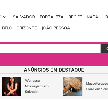
O
SALVADOR
FORTALEZA
RECIFE
NATAL
B
BELO HORIZONTE
JOÃO PESSOA
soterapeuta
ns, Clínicas de Massagens
ANÚNCIOS EM DESTAQUE
Wanessa
Massoterapeuta
Massagista em
Clara em Salvad
Salvador