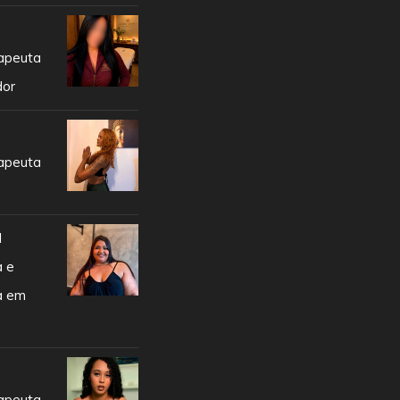
apeuta
dor
apeuta
e
l
a e
ta em
apeuta