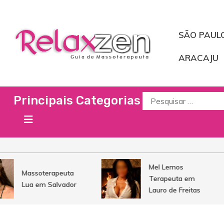
Pular
para
o
SÃO PAUL
conteúdo
ARACAJU
Relaxzen Guia de Mas
Massoterapeuta, Massagista, Massoterapia, Casas de Massage
Procurar
Principais Categorias
por:
Mel Lemos
Massoterapeuta
Terapeuta em
Lua em Salvador
Lauro de Freitas