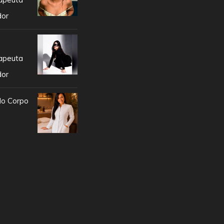
dor
apeuta
dor
do Corpo
e