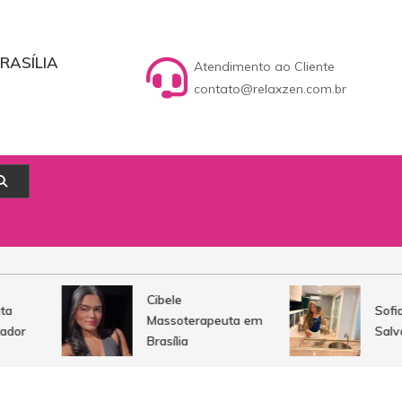
RASÍLIA
Atendimento ao Cliente
contato@relaxzen.com.br
Cibele
Sofia 
Massoterapeuta em
or
Salvad
Brasília