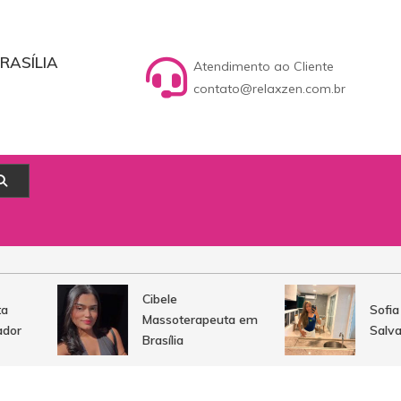
RASÍLIA
Atendimento ao Cliente
contato@relaxzen.com.br
Cibele
Sofia T
Massoterapeuta em
r
Salvado
Brasília