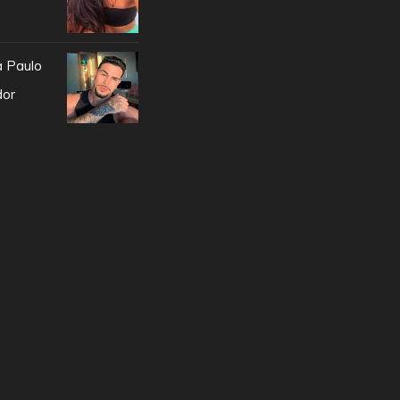
a Paulo
dor