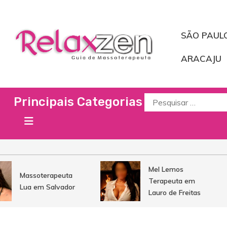
Pular
para
o
SÃO PAUL
conteúdo
ARACAJU
Relaxzen Guia de Mas
Massoterapeuta, Massagista, Massoterapia, Casas de Massage
Procurar
Principais Categorias
por:
Mel Lemos
Massoterapeuta
Terapeuta em
Lua em Salvador
Lauro de Freitas