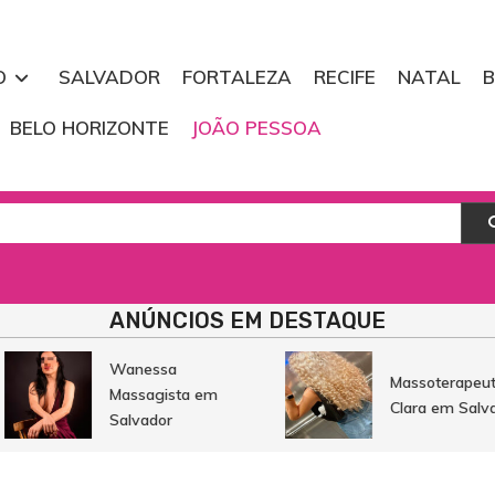
O
SALVADOR
FORTALEZA
RECIFE
NATAL
B
BELO HORIZONTE
JOÃO PESSOA
soterapeuta
ns, Clínicas de Massagens
ANÚNCIOS EM DESTAQUE
Wanessa
Massoterapeuta
Massagista em
Clara em Salvado
Salvador