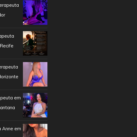
erapeuta
dor
apeuta
Recife
erapeuta
orizonte
apeuta em
Santana
a Anne em