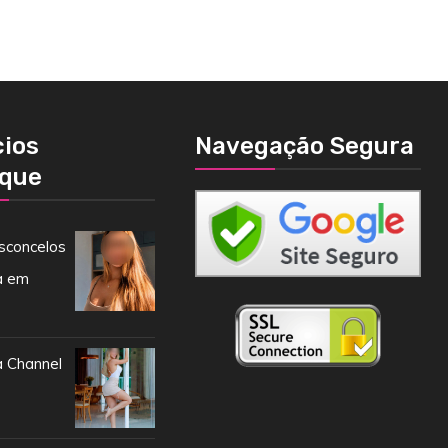
ios
Navegação Segura
que
sconcelos
a em
 Channel
e