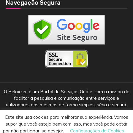
Navegação Segura
O Relaxzen é um Portal de Serviços Online, com a missão de
facilitar a pesquisa e comunicação entre serviços e
utilizadores dos mesmos de forma simples, séria e segura.
Este site usa cookies para melhorar sua experiência. Vamos
supor que você esteja bem com isso, mas você pode optar
© 2018 • 2020 - Relaxzen Guia de Massoterapeuta
|
Tema: Guia
por não participar, se desejar.
Configurações de Cookies