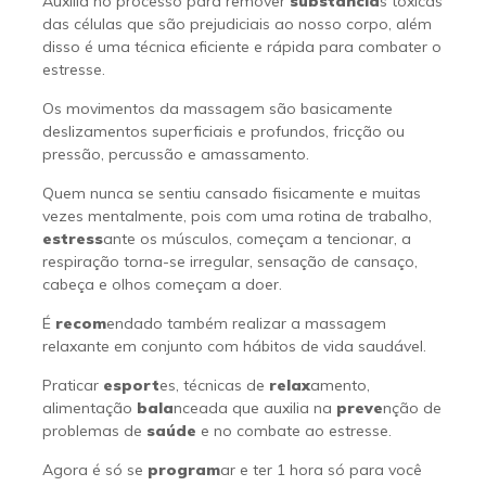
Auxilia no processo para remover
substância
s tóxicas
das células que são prejudiciais ao nosso corpo, além
disso é uma técnica eficiente e rápida para combater o
estresse.
Os movimentos da massagem são basicamente
deslizamentos superficiais e profundos, fricção ou
pressão, percussão e amassamento.
Quem nunca se sentiu cansado fisicamente e muitas
vezes mentalmente, pois com uma rotina de trabalho,
estress
ante os músculos, começam a tencionar, a
respiração torna-se irregular, sensação de cansaço,
cabeça e olhos começam a doer.
É
recom
endado também realizar a massagem
relaxante em conjunto com hábitos de vida saudável.
Praticar
esport
es, técnicas de
relax
amento,
alimentação
bala
nceada que auxilia na
preve
nção de
problemas de
saúde
e no combate ao estresse.
Agora é só se
program
ar e ter 1 hora só para você