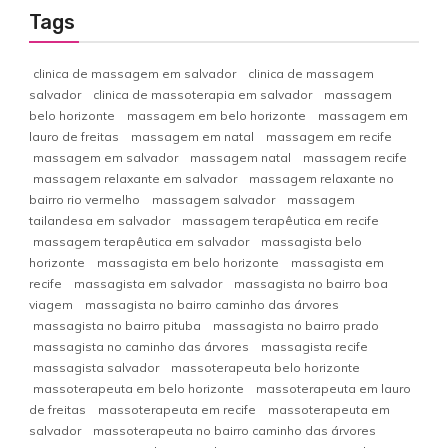
Tags
clinica de massagem em salvador
clinica de massagem
salvador
clinica de massoterapia em salvador
massagem
belo horizonte
massagem em belo horizonte
massagem em
lauro de freitas
massagem em natal
massagem em recife
massagem em salvador
massagem natal
massagem recife
massagem relaxante em salvador
massagem relaxante no
bairro rio vermelho
massagem salvador
massagem
tailandesa em salvador
massagem terapêutica em recife
massagem terapêutica em salvador
massagista belo
horizonte
massagista em belo horizonte
massagista em
recife
massagista em salvador
massagista no bairro boa
viagem
massagista no bairro caminho das árvores
massagista no bairro pituba
massagista no bairro prado
massagista no caminho das árvores
massagista recife
massagista salvador
massoterapeuta belo horizonte
massoterapeuta em belo horizonte
massoterapeuta em lauro
de freitas
massoterapeuta em recife
massoterapeuta em
salvador
massoterapeuta no bairro caminho das árvores