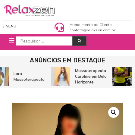
Pular
para
o
Relaxzen Guia de Massoterapeuta
conteúdo
Atendimento ao Cliente
MENU
contato@relaxzen.com.br
Procurar
por:
ANÚNCIOS EM DESTAQUE
Massoterapeuta
Lara
Caroline em Belo
Massoterapeuta
Horizonte