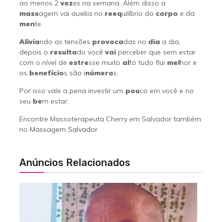
ao menos 2
vez
es na semana, Além disso a
mass
agem vai auxilia no
reeq
uilíbrio do
corpo
e da
men
te.
Alivia
ndo as tensões
provoca
das no
dia
a dia,
depois o
resulta
do você
vai
perceber que sem estar
com o nível de
estre
sse muito
al
to tudo flui
mel
hor e
os
benefício
s são i
número
s.
Por isso vale a pena investir um
pou
co em você e no
seu
be
m estar.
Encontre Massoterapeuta Cherry em Salvador também
no
Massagem Salvador
Anúncios Relacionados