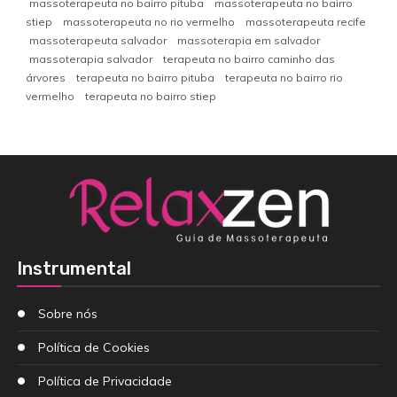
massoterapeuta no bairro pituba
massoterapeuta no bairro
stiep
massoterapeuta no rio vermelho
massoterapeuta recife
massoterapeuta salvador
massoterapia em salvador
massoterapia salvador
terapeuta no bairro caminho das
árvores
terapeuta no bairro pituba
terapeuta no bairro rio
vermelho
terapeuta no bairro stiep
Instrumental
Sobre nós
Política de Cookies
Política de Privacidade