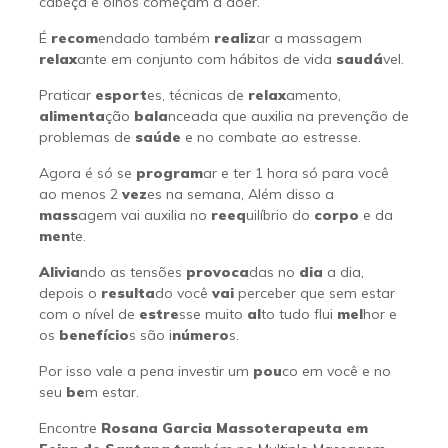
cabeça e olhos começam a doer.
É
recom
endado também
realiz
ar a massagem
relax
ante em conjunto com hábitos de vida
saudá
vel.
Praticar
esport
es, técnicas de
relax
amento,
alimenta
ção
bala
nceada que auxilia na prevenção de
problemas de
saúde
e no combate ao estresse.
Agora é só se
program
ar e ter 1 hora só para você
ao menos 2
vez
es na semana, Além disso a
mass
agem vai auxilia no
reeq
uilíbrio do
corpo
e da
men
te.
Alivia
ndo as tensões
provoca
das no
dia
a dia,
depois o
resulta
do você
vai
perceber que sem estar
com o nível de
estre
sse muito
al
to tudo flui
mel
hor e
os
benefício
s são i
número
s.
Por isso vale a pena investir um
pou
co em você e no
seu
be
m estar.
Encontre
Rosana Garcia Massoterapeuta em