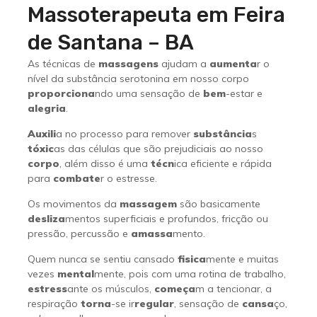
Massoterapeuta em Feira
de Santana – BA
As técnicas de
massagens
ajudam a
aumenta
r o
nível da substância serotonina em nosso corpo
proporciona
ndo uma sensação de
bem
-estar e
alegria
.
Auxili
a no processo para remover
substância
s
tóxic
as das células que são prejudiciais ao nosso
corpo
, além disso é uma
técn
ica eficiente e rápida
para
combate
r o estresse.
Os movimentos da
massagem
são basicamente
desliza
mentos superficiais e profundos, fricção ou
pressão, percussão e
amassa
mento.
Quem nunca se sentiu cansado
fisica
mente e muitas
vezes
mental
mente, pois com uma rotina de trabalho,
estress
ante os músculos,
começa
m a tencionar, a
respiração
torna
-se ir
regular
, sensação de
cansa
ço,