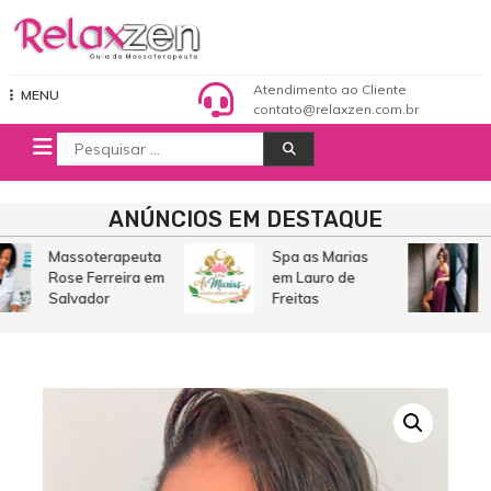
Pular
para
o
Relaxzen Guia de Massoterapeuta
conteúdo
Atendimento ao Cliente
MENU
contato@relaxzen.com.br
Procurar
por:
ANÚNCIOS EM DESTAQUE
Massoterapeuta
Spa as Marias
Rose Ferreira em
em Lauro de
Salvador
Freitas