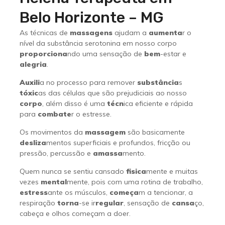
Belo Horizonte – MG
As técnicas de
massagens
ajudam a
aumenta
r o
nível da substância serotonina em nosso corpo
proporciona
ndo uma sensação de
bem
-estar e
alegria
.
Auxili
a no processo para remover
substância
s
tóxic
as das células que são prejudiciais ao nosso
corpo
, além disso é uma
técn
ica eficiente e rápida
para
combate
r o estresse.
Os movimentos da
massagem
são basicamente
desliza
mentos superficiais e profundos, fricção ou
pressão, percussão e
amassa
mento.
Quem nunca se sentiu cansado
fisica
mente e muitas
vezes
mental
mente, pois com uma rotina de trabalho,
estress
ante os músculos,
começa
m a tencionar, a
respiração
torna
-se ir
regular
, sensação de
cansa
ço,
cabeça e olhos começam a doer.