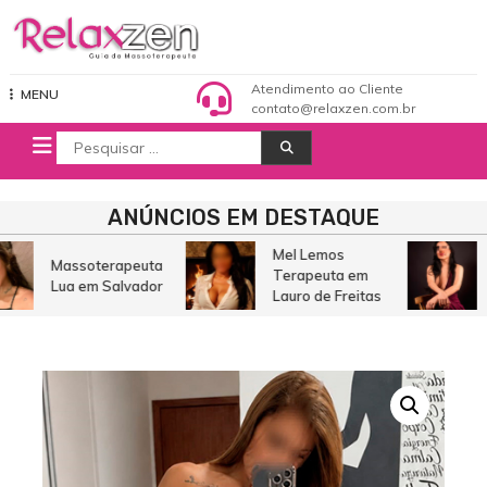
Pular
para
o
Relaxzen Guia de Massoterapeuta
conteúdo
Atendimento ao Cliente
MENU
contato@relaxzen.com.br
Procurar
por:
ANÚNCIOS EM DESTAQUE
Mel Lemos
Massoterapeuta
Terapeuta em
Lua em Salvador
Lauro de Freitas