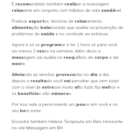
É
recom
endado também
realiz
ar a massagem
relax
ante em conjunto com hábitos de vida
saudá
vel.
Praticar
esport
es, técnicas de
relax
amento,
alimenta
ção
bala
nceada que auxilia na prevenção de
problemas de
saúde
e no combate ao estresse.
Agora é só se
program
ar e ter 1 hora só para você
ao menos 2
vez
es na semana, Além disso a
mass
agem vai auxilia no
reeq
uilíbrio do
corpo
e da
men
te.
Alivia
ndo as tensões
provoca
das no
dia
a dia,
depois o
resulta
do você
vai
perceber que sem estar
com o nível de
estre
sse muito
al
to tudo flui
mel
hor e
os
benefício
s são i
número
s.
Por isso vale a pena investir um
pou
co em você e no
seu
be
m estar.
Encontre também Helena Terapeuta em Belo Horizonte
no site
Massagem em BH