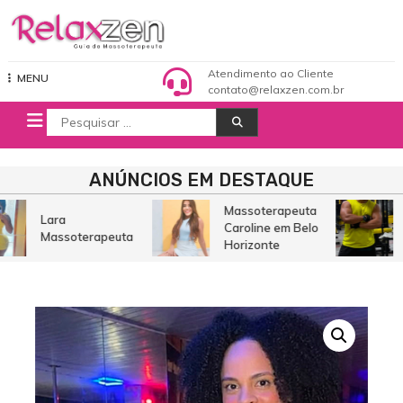
Pular
para
o
Relaxzen Guia de Massoterapeuta
conteúdo
Atendimento ao Cliente
MENU
contato@relaxzen.com.br
Procurar
por:
ANÚNCIOS EM DESTAQUE
Massoterapeuta
Lara
Caroline em Belo
Massoterapeuta
Horizonte