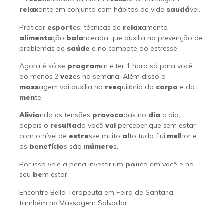
relax
ante em conjunto com hábitos de vida
saudá
vel.
Praticar
esport
es, técnicas de
relax
amento,
alimenta
ção
bala
nceada que auxilia na prevenção de
problemas de
saúde
e no combate ao estresse.
Agora é só se
program
ar e ter 1 hora só para você
ao menos 2
vez
es na semana, Além disso a
mass
agem vai auxilia no
reeq
uilíbrio do
corpo
e da
men
te.
Alivia
ndo as tensões
provoca
das no
dia
a dia,
depois o
resulta
do você
vai
perceber que sem estar
com o nível de
estre
sse muito
al
to tudo flui
mel
hor e
os
benefício
s são i
número
s.
Por isso vale a pena investir um
pou
co em você e no
seu
be
m estar.
Encontre Bella Terapeuta em Feira de Santana
também no
Massagem Salvador