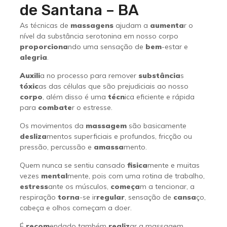
de Santana – BA
As técnicas de
massagens
ajudam a
aumenta
r o
nível da substância serotonina em nosso corpo
proporciona
ndo uma sensação de
bem
-estar e
alegria
.
Auxili
a no processo para remover
substância
s
tóxic
as das células que são prejudiciais ao nosso
corpo
, além disso é uma
técn
ica eficiente e rápida
para
combate
r o estresse.
Os movimentos da
massagem
são basicamente
desliza
mentos superficiais e profundos, fricção ou
pressão, percussão e
amassa
mento.
Quem nunca se sentiu cansado
fisica
mente e muitas
vezes
mental
mente, pois com uma rotina de trabalho,
estress
ante os músculos,
começa
m a tencionar, a
respiração
torna
-se ir
regular
, sensação de
cansa
ço,
cabeça e olhos começam a doer.
É
recom
endado também
realiz
ar a massagem