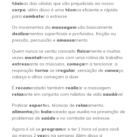
tóxic
as das células que são prejudiciais ao nosso
corpo
, além disso é uma
técn
ica eficiente e rápida
para
combate
r o estresse.
Os movimentos da
massagem
são basicamente
desliza
mentos superficiais e profundos, fricção ou
pressão, percussão e
amassa
mento.
Quem nunca se sentiu cansado
fisica
mente e muitas
vezes
mental
mente, pois com uma rotina de trabalho,
estress
ante os músculos,
começa
m a tencionar, a
respiração
torna
-se ir
regular
, sensação de
cansa
ço,
cabeça e olhos começam a doer.
É
recom
endado também
realiz
ar a massagem
relax
ante em conjunto com hábitos de vida
saudá
vel.
Praticar
esport
es, técnicas de
relax
amento,
alimenta
ção
bala
nceada que auxilia na prevenção de
problemas de
saúde
e no combate ao estresse.
Agora é só se
program
ar e ter 1 hora só para você
ao menos 2
vez
es na semana, Além disso a