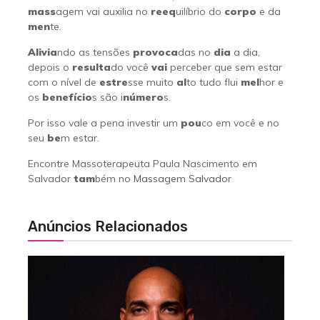
mass
agem vai auxilia no
reeq
uilíbrio do
corpo
e da
men
te.
Alivia
ndo as tensões
provoca
das no
dia
a dia,
depois o
resulta
do você
vai
perceber que sem estar
com o nível de
estre
sse muito
al
to tudo flui
mel
hor e
os
benefício
s são i
número
s.
Por isso vale a pena investir um
pou
co em você e no
seu
be
m estar.
Encontre Massoterapeuta Paula Nascimento em
Salvador
tam
bém no
Massagem Salvador
Anúncios Relacionados