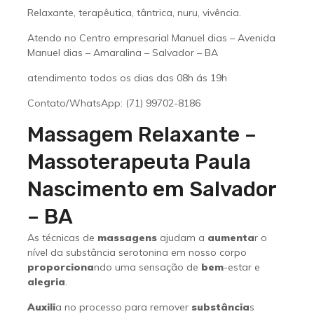
Relaxante, terapêutica, tântrica, nuru, vivência.
Atendo no Centro empresarial Manuel dias – Avenida
Manuel dias – Amaralina – Salvador – BA
atendimento todos os dias das 08h ás 19h
Contato/WhatsApp: (71) 99702-8186
Massagem Relaxante –
Massoterapeuta Paula
Nascimento em Salvador
– BA
As técnicas de
massagens
ajudam a
aumenta
r o
nível da substância serotonina em nosso corpo
proporciona
ndo uma sensação de
bem
-estar e
alegria
.
Auxili
a no processo para remover
substância
s