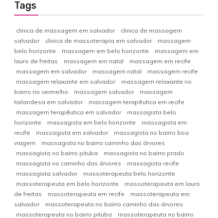
Tags
clinica de massagem em salvador
clinica de massagem
salvador
clinica de massoterapia em salvador
massagem
belo horizonte
massagem em belo horizonte
massagem em
lauro de freitas
massagem em natal
massagem em recife
massagem em salvador
massagem natal
massagem recife
massagem relaxante em salvador
massagem relaxante no
bairro rio vermelho
massagem salvador
massagem
tailandesa em salvador
massagem terapêutica em recife
massagem terapêutica em salvador
massagista belo
horizonte
massagista em belo horizonte
massagista em
recife
massagista em salvador
massagista no bairro boa
viagem
massagista no bairro caminho das árvores
massagista no bairro pituba
massagista no bairro prado
massagista no caminho das árvores
massagista recife
massagista salvador
massoterapeuta belo horizonte
massoterapeuta em belo horizonte
massoterapeuta em lauro
de freitas
massoterapeuta em recife
massoterapeuta em
salvador
massoterapeuta no bairro caminho das árvores
massoterapeuta no bairro pituba
massoterapeuta no bairro