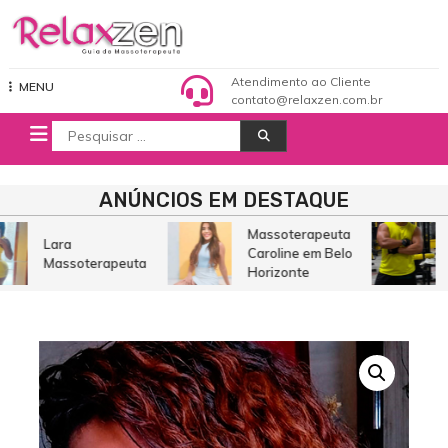
Pular
para
o
Relaxzen Guia de Massoterapeuta
conteúdo
Atendimento ao Cliente
MENU
contato@relaxzen.com.br
Procurar
por:
ANÚNCIOS EM DESTAQUE
Massoterapeuta
Lara
Caroline em Belo
Massoterapeuta
Horizonte