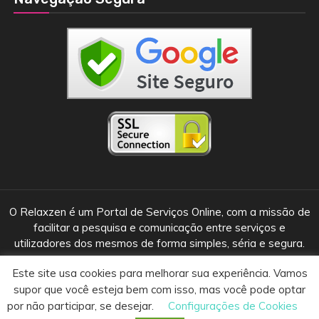
O Relaxzen é um Portal de Serviços Online, com a missão de
facilitar a pesquisa e comunicação entre serviços e
utilizadores dos mesmos de forma simples, séria e segura.
Este site usa cookies para melhorar sua experiência. Vamos
supor que você esteja bem com isso, mas você pode optar
© 2018 • 2020 - Relaxzen Guia de Massoterapeuta
|
Tema: Guia
por não participar, se desejar.
Configurações de Cookies