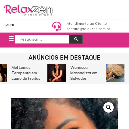
Pular
para
o
Relaxzen Guia de Massoterapeuta
conteúdo
Atendimento ao Cliente
MENU
contato@relaxzen.com.br
Procurar
por:
ANÚNCIOS EM DESTAQUE
Mel Lemos
Wanessa
M
Terapeuta em
Massagista em
C
Lauro de Freitas
Salvador
S