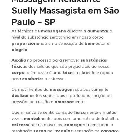
Suelly Massagista em São
Paulo – SP
As técnicas de
massagens
ajudam a
aumenta
r o
nível da substância serotonina em nosso corpo
proporciona
ndo uma sensação de
bem
-estar e
alegria
.
Auxili
a no processo para remover
substância
s
tóxic
as das células que são prejudiciais ao nosso
corpo
, além disso é uma
técn
ica eficiente e rápida
para
combate
r o estresse.
Os movimentos da
massagem
são basicamente
desliza
mentos superficiais e profundos, fricção ou
pressão, percussão e
amassa
mento.
Quem nunca se sentiu cansado
fisica
mente e muitas
vezes
mental
mente, pois com uma rotina de trabalho,
estress
ante os músculos,
começa
m a tencionar, a
respiração
torna
-se ir
regular
, sensação de
cansa
ço,