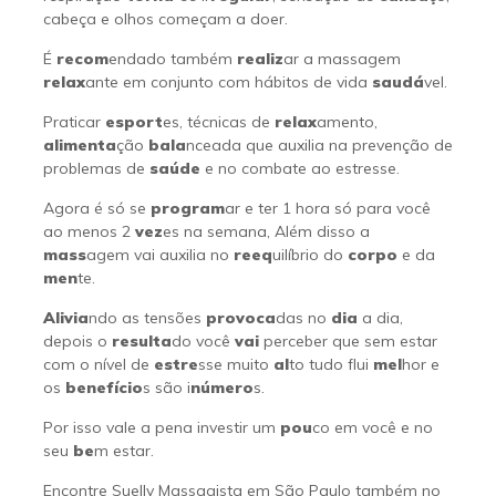
cabeça e olhos começam a doer.
É
recom
endado também
realiz
ar a massagem
relax
ante em conjunto com hábitos de vida
saudá
vel.
Praticar
esport
es, técnicas de
relax
amento,
alimenta
ção
bala
nceada que auxilia na prevenção de
problemas de
saúde
e no combate ao estresse.
Agora é só se
program
ar e ter 1 hora só para você
ao menos 2
vez
es na semana, Além disso a
mass
agem vai auxilia no
reeq
uilíbrio do
corpo
e da
men
te.
Alivia
ndo as tensões
provoca
das no
dia
a dia,
depois o
resulta
do você
vai
perceber que sem estar
com o nível de
estre
sse muito
al
to tudo flui
mel
hor e
os
benefício
s são i
número
s.
Por isso vale a pena investir um
pou
co em você e no
seu
be
m estar.
Encontre Suelly Massagista em São Paulo também no