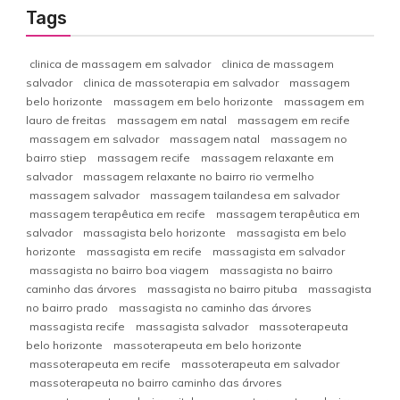
Tags
clinica de massagem em salvador
clinica de massagem
salvador
clinica de massoterapia em salvador
massagem
belo horizonte
massagem em belo horizonte
massagem em
lauro de freitas
massagem em natal
massagem em recife
massagem em salvador
massagem natal
massagem no
bairro stiep
massagem recife
massagem relaxante em
salvador
massagem relaxante no bairro rio vermelho
massagem salvador
massagem tailandesa em salvador
massagem terapêutica em recife
massagem terapêutica em
salvador
massagista belo horizonte
massagista em belo
horizonte
massagista em recife
massagista em salvador
massagista no bairro boa viagem
massagista no bairro
caminho das árvores
massagista no bairro pituba
massagista
no bairro prado
massagista no caminho das árvores
massagista recife
massagista salvador
massoterapeuta
belo horizonte
massoterapeuta em belo horizonte
massoterapeuta em recife
massoterapeuta em salvador
massoterapeuta no bairro caminho das árvores