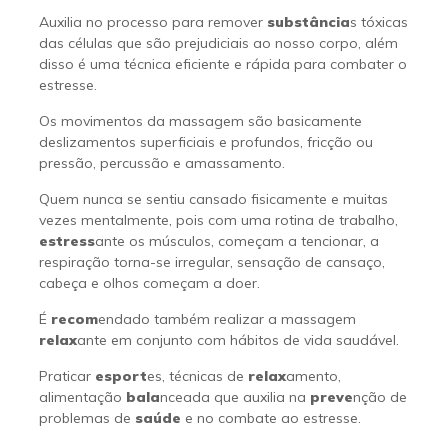
Auxilia no processo para remover
substância
s tóxicas
das células que são prejudiciais ao nosso corpo, além
disso é uma técnica eficiente e rápida para combater o
estresse.
Os movimentos da massagem são basicamente
deslizamentos superficiais e profundos, fricção ou
pressão, percussão e amassamento.
Quem nunca se sentiu cansado fisicamente e muitas
vezes mentalmente, pois com uma rotina de trabalho,
estress
ante os músculos, começam a tencionar, a
respiração torna-se irregular, sensação de cansaço,
cabeça e olhos começam a doer.
É
recom
endado também realizar a massagem
relax
ante em conjunto com hábitos de vida saudável.
Praticar
esport
es, técnicas de
relax
amento,
alimentação
bala
nceada que auxilia na
preve
nção de
problemas de
saúde
e no combate ao estresse.