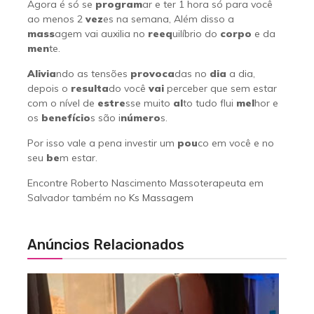
Agora é só se
program
ar e ter 1 hora só para você
ao menos 2
vez
es na semana, Além disso a
mass
agem vai auxilia no
reeq
uilíbrio do
corpo
e da
men
te.
Alivia
ndo as tensões
provoca
das no
dia
a dia,
depois o
resulta
do você
vai
perceber que sem estar
com o nível de
estre
sse muito
al
to tudo flui
mel
hor e
os
benefício
s são i
número
s.
Por isso vale a pena investir um
pou
co em você e no
seu
be
m estar.
Encontre Roberto Nascimento Massoterapeuta em
Salvador também no
Ks Massagem
Anúncios Relacionados