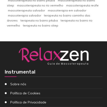
massoterapeuta no bairro pituba
massoterapeuta no bairro
stiep
massoterapeuta no rio vermelho
massoterapeuta recife
massoterapeuta salvador
massoterapia em salvador
massoterapia salvador
terapeuta no bairro caminho das
árvores
terapeuta no bairro pituba
terapeuta no bairro rio
vermelho
terapeuta no bairro stiep
Instrumental
Sobre nós
Política de Cookies
Política de Privacidade