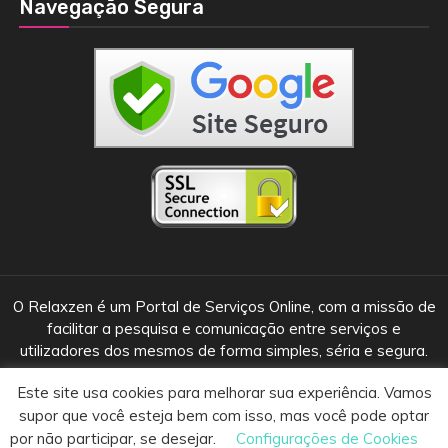
Navegação Segura
O Relaxzen é um Portal de Serviços Online, com a missão de
facilitar a pesquisa e comunicação entre serviços e
utilizadores dos mesmos de forma simples, séria e segura.
Este site usa cookies para melhorar sua experiência. Vamos
supor que você esteja bem com isso, mas você pode optar
© 2018 • 2020 - Relaxzen Guia de Massoterapeuta
|
Tema: Guia
por não participar, se desejar.
Configurações de Cookies