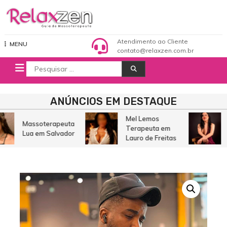
Pular
para
o
Relaxzen Guia de Massoterapeuta
conteúdo
Atendimento ao Cliente
MENU
contato@relaxzen.com.br
Procurar
por:
ANÚNCIOS EM DESTAQUE
Mel Lemos
Massoterapeuta
Terapeuta em
Lua em Salvador
Lauro de Freitas