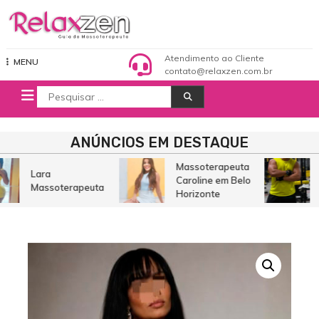
Pular
para
o
Relaxzen Guia de Massoterapeuta
conteúdo
Atendimento ao Cliente
MENU
contato@relaxzen.com.br
Procurar
por:
ANÚNCIOS EM DESTAQUE
Massoterapeuta
Lara
Caroline em Belo
Massoterapeuta
Horizonte