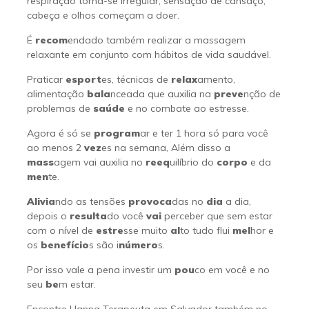
respiração torna-se irregular, sensação de cansaço,
cabeça e olhos começam a doer.
É
recom
endado também realizar a massagem
relaxante em conjunto com hábitos de vida saudável.
Praticar
esport
es, técnicas de
relax
amento,
alimentação
bala
nceada que auxilia na
preve
nção de
problemas de
saúde
e no combate ao estresse.
Agora é só se
program
ar e ter 1 hora só para você
ao menos 2
vez
es na semana, Além disso a
mass
agem vai auxilia no
reeq
uilíbrio do
corpo
e da
men
te.
Alivia
ndo as tensões
provoca
das no
dia
a dia,
depois o
resulta
do você
vai
perceber que sem estar
com o nível de
estre
sse muito
al
to tudo flui
mel
hor e
os
benefício
s são i
número
s.
Por isso vale a pena investir um
pou
co em você e no
seu
be
m estar.
Encontre Hanna Terapeuta em Salvador também no