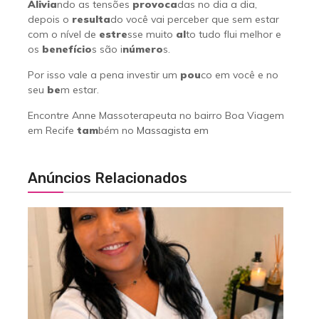
Alivia
ndo as tensões
provoca
das no dia a dia,
depois o
resulta
do você vai perceber que sem estar
com o nível de
estre
sse muito
al
to tudo flui melhor e
os
benefício
s são i
número
s.
Por isso vale a pena investir um
pou
co em você e no
seu
be
m estar.
Encontre Anne Massoterapeuta no bairro Boa Viagem
em Recife
tam
bém no
Massagista em
Anúncios Relacionados