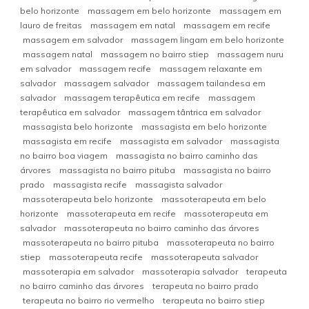
belo horizonte
massagem em belo horizonte
massagem em
lauro de freitas
massagem em natal
massagem em recife
massagem em salvador
massagem lingam em belo horizonte
massagem natal
massagem no bairro stiep
massagem nuru
em salvador
massagem recife
massagem relaxante em
salvador
massagem salvador
massagem tailandesa em
salvador
massagem terapêutica em recife
massagem
terapêutica em salvador
massagem tântrica em salvador
massagista belo horizonte
massagista em belo horizonte
massagista em recife
massagista em salvador
massagista
no bairro boa viagem
massagista no bairro caminho das
árvores
massagista no bairro pituba
massagista no bairro
prado
massagista recife
massagista salvador
massoterapeuta belo horizonte
massoterapeuta em belo
horizonte
massoterapeuta em recife
massoterapeuta em
salvador
massoterapeuta no bairro caminho das árvores
massoterapeuta no bairro pituba
massoterapeuta no bairro
stiep
massoterapeuta recife
massoterapeuta salvador
massoterapia em salvador
massoterapia salvador
terapeuta
no bairro caminho das árvores
terapeuta no bairro prado
terapeuta no bairro rio vermelho
terapeuta no bairro stiep