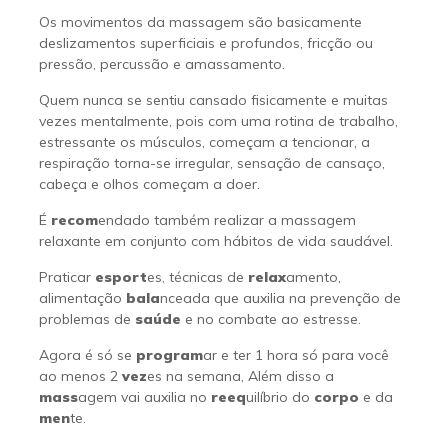
Os movimentos da massagem são basicamente
deslizamentos superficiais e profundos, fricção ou
pressão, percussão e amassamento.
Quem nunca se sentiu cansado fisicamente e muitas
vezes mentalmente, pois com uma rotina de trabalho,
estressante os músculos, começam a tencionar, a
respiração torna-se irregular, sensação de cansaço,
cabeça e olhos começam a doer.
É
recom
endado também realizar a massagem
relaxante em conjunto com hábitos de vida saudável.
Praticar
esport
es, técnicas de
relax
amento,
alimentação
bala
nceada que auxilia na prevenção de
problemas de
saúde
e no combate ao estresse.
Agora é só se
program
ar e ter 1 hora só para você
ao menos 2
vez
es na semana, Além disso a
mass
agem vai auxilia no
reeq
uilíbrio do
corpo
e da
men
te.