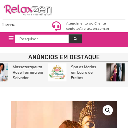
Pular
para
o
Relaxzen Guia de Massoterapeuta
conteúdo
Atendimento ao Cliente
MENU
contato@relaxzen.com.br
Procurar
por:
ANÚNCIOS EM DESTAQUE
Massoterapeuta
Spa as Marias
Rose Ferreira em
em Lauro de
Salvador
Freitas